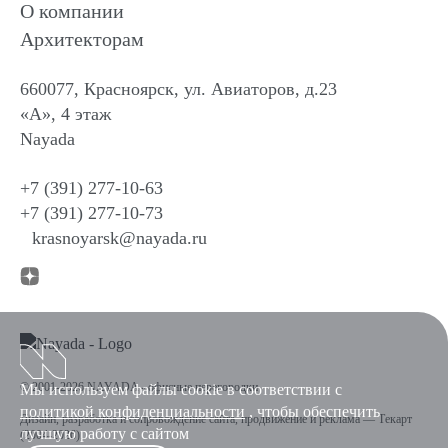
О компании
Архитекторам
660077, Красноярск, ул. Авиаторов, д.23
«А», 4 этаж
Nayada
+7 (391) 277-10-63
+7 (391) 277-10-73
krasnoyarsk@nayada.ru
© 2001-2026 NAYADA - офисные перегородки
Мы используем файлы cookie в соответствии с
политикой конфиденциальности
, чтобы обеспечить
Дизайн
,
разработка и сопровождение сайта
,
продвижение и реклама
—
Текарт
лучшую работу с сайтом
(2004-2026).