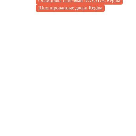
Облицовка панелями NAYADA-Regina
Шпонированные двери Regina