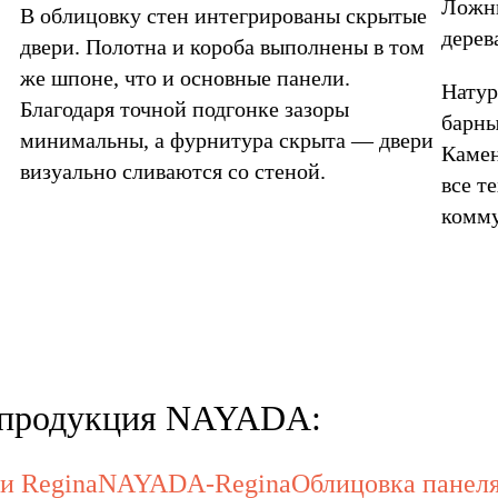
Ложны
В облицовку стен интегрированы скрытые
дерев
двери. Полотна и короба выполнены в том
же шпоне, что и основные панели.
Натур
Благодаря точной подгонке зазоры
барны
минимальны, а фурнитура скрыта — двери
Камен
визуально сливаются со стеной.
все т
комму
ь продукция NAYADA:
и Regina
NAYADA-Regina
Облицовка пане