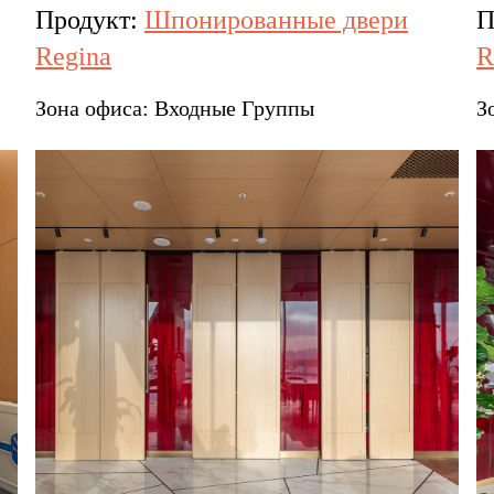
Продукт:
Шпонированные двери
П
Regina
R
Зона офиса:
Входные Группы
З