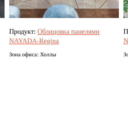
Продукт:
Облицовка панелями
П
NAYADA-Regina
N
Зона офиса:
Холлы
З