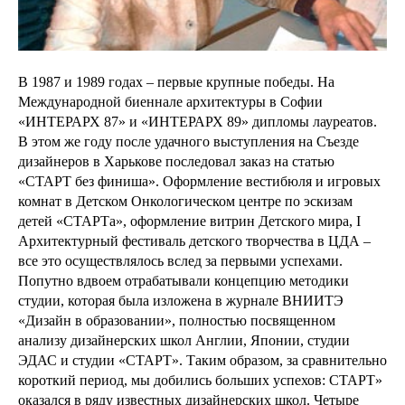
В 1987 и 1989 годах – первые крупные победы. На
Международной биеннале архитектуры в Софии
«ИНТЕРАРХ 87» и «ИНТЕРАРХ 89» дипломы лауреатов.
В этом же году после удачного выступления на Съезде
дизайнеров в Харькове последовал заказ на статью
«СТАРТ без финиша». Оформление вестибюля и игровых
комнат в Детском Онкологическом центре по эскизам
детей «СТАРТа», оформление витрин Детского мира, I
Архитектурный фестиваль детского творчества в ЦДА –
все это осуществлялось вслед за первыми успехами.
Попутно вдвоем отрабатывали концепцию методики
студии, которая была изложена в журнале ВНИИТЭ
«Дизайн в образовании», полностью посвященном
анализу дизайнерских школ Англии, Японии, студии
ЭДАС и студии «СТАРТ». Таким образом, за сравнительно
короткий период, мы добились больших успехов: СТАРТ»
оказался в ряду известных дизайнерских школ. Четыре