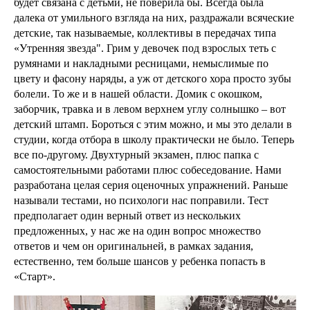
будет связана с детьми, не поверила бы. Всегда была
далека от умильного взгляда на них, раздражали всяческие
детские, так называемые, коллективы в передачах типа
«Утренняя звезда". Грим у девочек под взрослых теть с
румянами и накладными ресницами, немыслимые по
цвету и фасону наряды, а уж от детского хора просто зубы
болели. То же и в нашей области. Домик с окошком,
заборчик, травка и в левом верхнем углу солнышко – вот
детский штамп. Бороться с этим можно, и мы это делали в
студии, когда отбора в школу практически не было. Теперь
все по-другому. Двухтурный экзамен, плюс папка с
самостоятельными работами плюс собеседование. Нами
разработана целая серия оценочных упражнений. Раньше
называли тестами, но психологи нас поправили. Тест
предполагает один верный ответ из нескольких
предложенных, у нас же на один вопрос множество
ответов и чем он оригинальней, в рамках задания,
естественно, тем больше шансов у ребенка попасть в
«Старт».