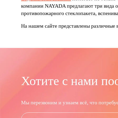
компании NAYADA предлагают три вида ог
противопожарного стеклопакета, вспенива
На нашем сайте представлены различные в
Хотите с нами по
Мы перезвоним и узнаем всё, что потребуе