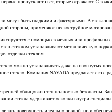
первые пропускают свет, вторые отражают. С точки
и могут быть гладкими и фактурными. В стеклопак
дной стороны, применяют пескоструйное матирован
иксируются с помощью точечных или профильных кр
ой стен стеклом устанавливают металлическую под
для отделки стеклом.
текло можно устанавливать даже на изогнутых пов
ое стекло. Компания NAYADA предлагает его с рад
тренней облицовки стен полностью безопасны. За
вании стекла удерживает осколки внутри специальн
сделать поверхность идеально ровной, но и обеспе