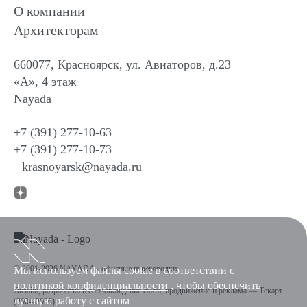
О компании
Архитекторам
660077, Красноярск, ул. Авиаторов, д.23
«А», 4 этаж
Nayada
+7 (391) 277-10-63
+7 (391) 277-10-73
krasnoyarsk@nayada.ru
© 2001-2026 NAYADA - офисные перегородки
Мы используем файлы cookie в соответствии с
политикой конфиденциальности
, чтобы обеспечить
Дизайн
,
разработка и сопровождение сайта
,
продвижение и реклама
—
Текарт
лучшую работу с сайтом
(2004-2026).